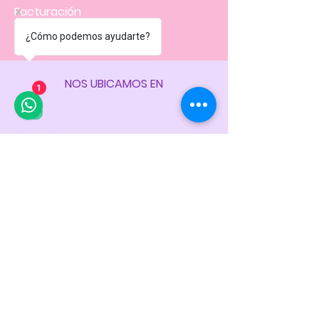
Facturación
Políticas
de la tienda
¿Cómo podemos ayudarte?
NOS UBICAMOS EN
1