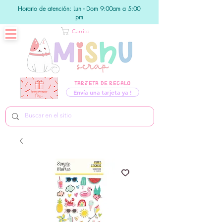
Horario de atención: Lun - Dom 9:00am a 5:00
pm
Carrito
TARJETA DE REGALO
Envía una tarjeta ya !