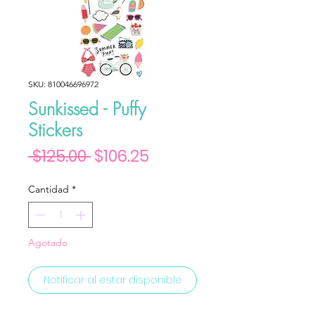
SKU: 810046696972
Sunkissed - Puffy
Stickers
Precio
Precio de oferta
 $125.00 
$106.25
Cantidad
*
Agotado
Notificar al estar disponible