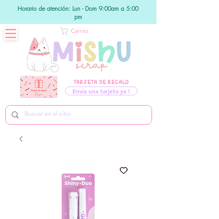
Horario de atención: Lun - Dom 9:00am a 5:00
pm
Carrito
TARJETA DE REGALO
Envía una tarjeta ya !