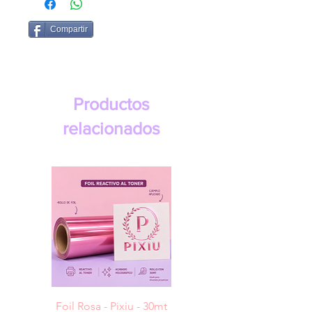
Compartir
Productos
relacionados
Foil Rosa - Pixiu - 30mt
Foil Cereza- Pixiu -