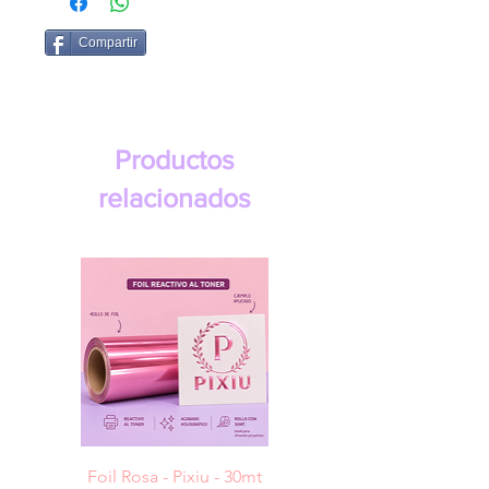
Compartir
Productos
relacionados
Foil Rosa - Pixiu - 30mt
Foil Cereza- Pixiu -