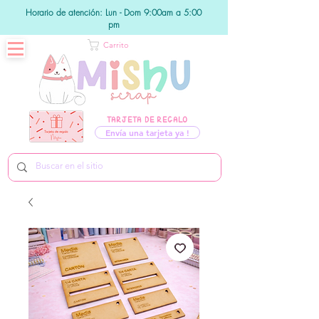
Horario de atención: Lun - Dom 9:00am a 5:00
pm
Carrito
TARJETA DE REGALO
Envía una tarjeta ya !