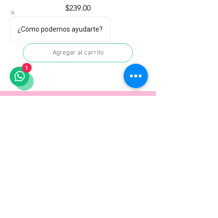
Precio
$239.00
¿Cómo podemos ayudarte?
Agregar al carrito
1
ACERCA DE NOSOTROS
Sobre nosotros
FAQ
Envíos
Contacto
Facturación
Políticas
de la tienda