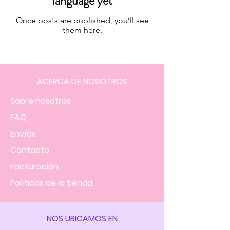
language yet
Once posts are published, you’ll see
them here.
ACERCA DE NOSOTROS
Sobre nosotros
FAQ
Envíos
Contacto
Facturación
Políticas
de la tienda
NOS UBICAMOS EN