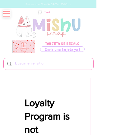
Business hours: Mon - Sat 09:00 to 20:00 hrs
Cart
TARJETA DE REGALO
Envía una tarjeta ya !
Loyalty
Program is
not