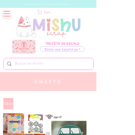
Business hours: Mon - Sat 09:00 to 20:00 hrs
Cart
TARJETA DE REGALO
Envía una tarjeta ya !
SWEETS
Filter