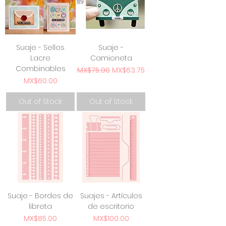
Suaje - Sellos
Suaje -
Lacre
Camioneta
Combinables
Regular Price
Sale Price
MX$75.00
MX$63.75
Price
MX$60.00
Out of Stock
Out of Stock
Suaje - Bordes de
Suajes - Artículos
libreta
de escritorio
Price
Price
MX$85.00
MX$100.00