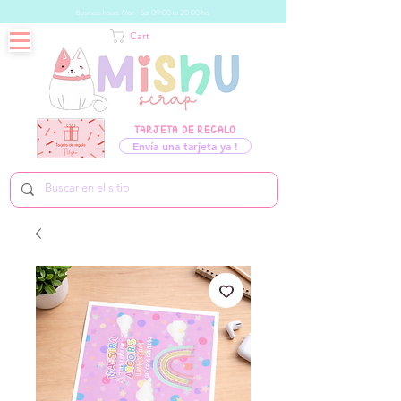
Business hours: Mon - Sat 09:00 to 20:00 hrs
Cart
TARJETA DE REGALO
Envía una tarjeta ya !