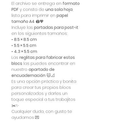
El archivo se entrega en
formato
PDF
y consta de
una sola hoja
,
lista para imprimir en
papel
tamaño A4
🖨️💖
Incluye las
portadas para post-it
en los siguientes tamaños:
•
8.5 × 8.5 cm
•
5.5 × 5.5 cm
•
4.3 × 5.5 cm
Las
reglitas para fabricar estos
blocs
las puedes encontrar en
nuestro
apartado de
encuadernación
🐱📐
Es una opción práctica y bonita
para crear tus propios blocs
personalizados y darles un
toque especial a tus trabajitos
✂️✨
Cualquier duda, con gusto te
ayudamos 💌