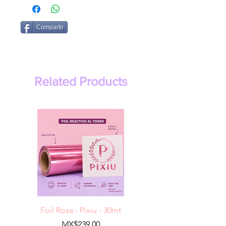
Compartir
Related Products
Foil Rosa - Pixiu - 30mt
Foil Cereza- Pixiu -
Price
MX$239.00