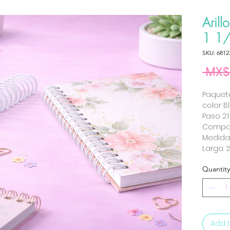
Arill
1 1/
SKU: 6812
 MX$
Paquete
color B
Paso 2:1
Compat
Medida: 
Largo: 
Quantity
Add t