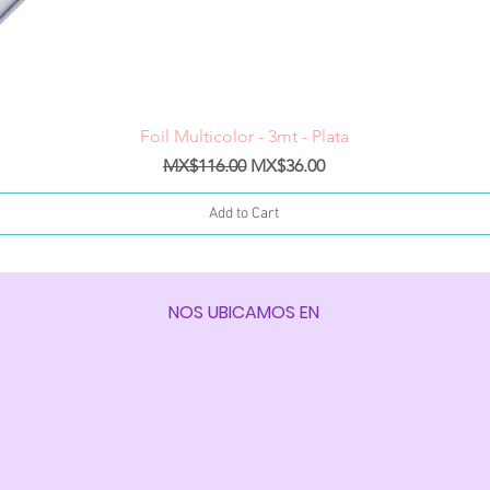
Quick View
Foil Multicolor - 3mt - Plata
Regular Price
Sale Price
MX$116.00
MX$36.00
Add to Cart
NOS UBICAMOS EN