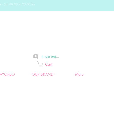
n - Sat 09:00 to 20:00 hrs
Iniciar sesión
Cart
AYOREO
OUR BRAND
More