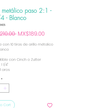
o metálico paso 2:1 -
4 - Blanco
3405
Regular Price
Sale Price
210.00 
MX$189.00
 con 10 tiras de arillo métalico
lanco
ible con Cinch o Zutter
1 1/4"
21 aros
*
o Cart