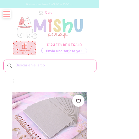
Business hours: Mon - Sat 09:00 to 20:00 hrs
Cart
TARJETA DE REGALO
Envía una tarjeta ya !