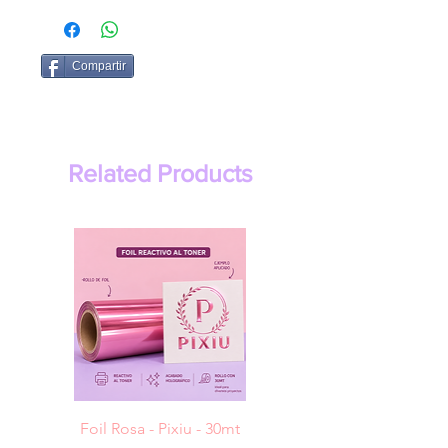
Compartir
Related Products
Foil Rosa - Pixiu - 30mt
Foil Cereza- Pixiu -