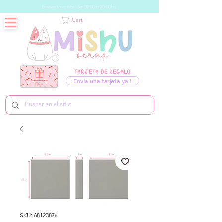
Business hours: Mon - Sat 09:00 to 20:00 hrs
Cart
TARJETA DE REGALO
Envía una tarjeta ya !
SKU: 68123876