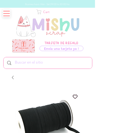
Business hours: Mon - Sat 09:00 to 20:00 hrs
Cart
TARJETA DE REGALO
Envía una tarjeta ya !