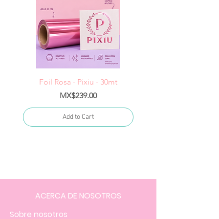
Foil Rosa - Pixiu - 30mt
Foil Cereza- Pixiu -
Price
MX$239.00
Add to Cart
ACERCA DE NOSOTROS
Sobre nosotros