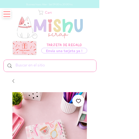
Business hours: Mon - Sat 09:00 to 20:00 hrs
Cart
TARJETA DE REGALO
Envía una tarjeta ya !