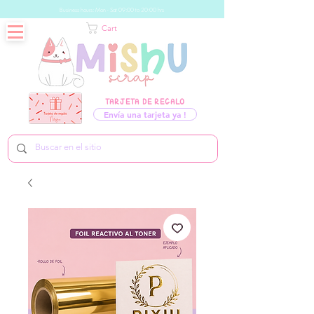
Business hours: Mon - Sat 09:00 to 20:00 hrs
Cart
TARJETA DE REGALO
Envía una tarjeta ya !