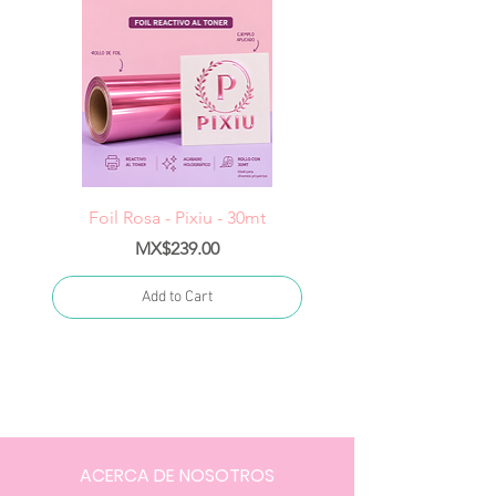
Foil Rosa - Pixiu - 30mt
Foil Cereza- Pixiu -
Price
MX$239.00
Add to Cart
ACERCA DE NOSOTROS