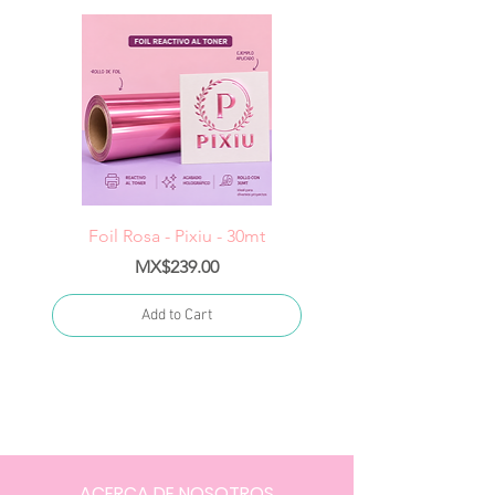
Foil Rosa - Pixiu - 30mt
Foil Cereza- Pixiu -
Price
MX$239.00
Add to Cart
ACERCA DE NOSOTROS