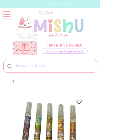
Business hours: Mon - Sat 09:00 to 20:00 hrs
Cart
TARJETA DE REGALO
Envía una tarjeta ya !