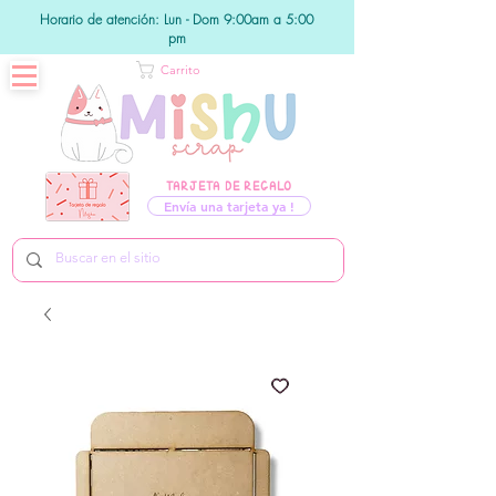
Horario de atención: Lun - Dom 9:00am a 5:00
pm
Carrito
TARJETA DE REGALO
Envía una tarjeta ya !