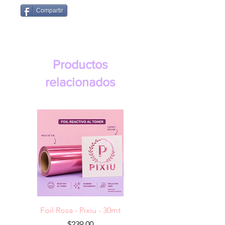
Compartir
Productos
relacionados
Foil Rosa - Pixiu - 30mt
Foil Cereza- Pixiu -
Precio
$239.00