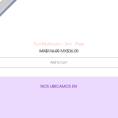
Quick View
Foil Multicolor - 3mt - Plata
Regular Price
Sale Price
MX$116.00
MX$36.00
Add to Cart
NOS UBICAMOS EN