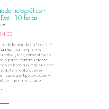
nado holográfico -
- Dot - 10 hojas
2336
Price
4.00
ro de laminado en frío. NO SE
LAMINADORASe aplica de
rápida y fácil, como si fuese
a o papel contac.El efecto
áfico se nota aún más que con
inado térmico.Lo puedes
 en cualquier tipo de papel y
rás el mismo resultado
*