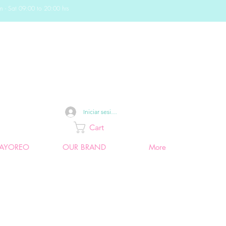
n - Sat 09:00 to 20:00 hrs
Iniciar sesión
Cart
AYOREO
OUR BRAND
More