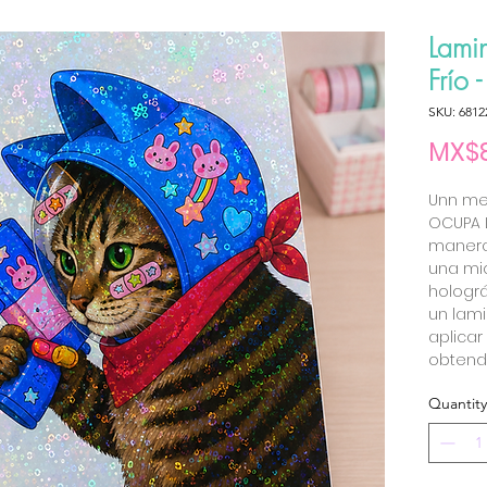
Lami
Frío 
SKU: 6812
MX$8
Unn met
OCUPA 
manera 
una mic
hologr
un lam
aplicar
obtend
Quantity