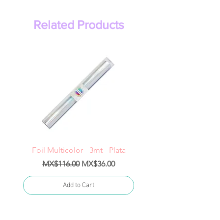
Related Products
Foil Multicolor - 3mt - Plata
Regular Price
Sale Price
Regular Price
MX$116.00
MX$36.00
MX$1,400.00
Add to Cart