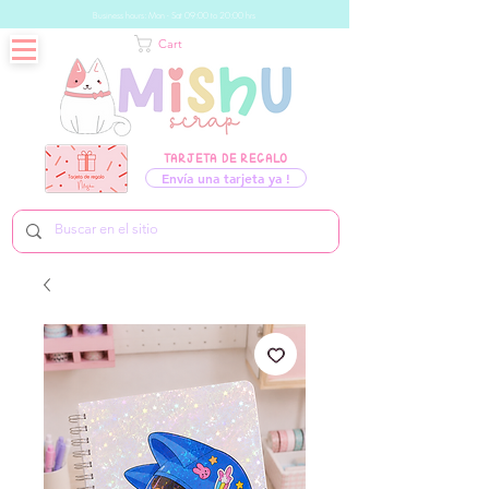
Business hours: Mon - Sat 09:00 to 20:00 hrs
Cart
TARJETA DE REGALO
Envía una tarjeta ya !