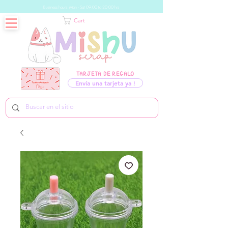
Business hours: Mon - Sat 09:00 to 20:00 hrs
Cart
TARJETA DE REGALO
Envía una tarjeta ya !