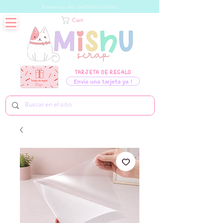
Business hours: Mon - Sat 09:00 to 20:00 hrs
Cart
TARJETA DE REGALO
Envía una tarjeta ya !