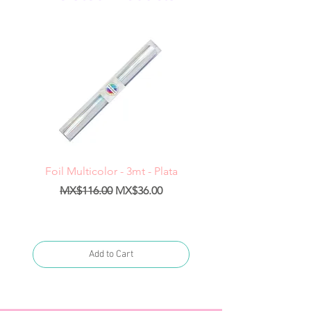
Foil Multicolor - 3mt - Plata
Regular Price
Sale Price
Regular Price
MX$116.00
MX$36.00
MX$1,400.00
Add to Cart