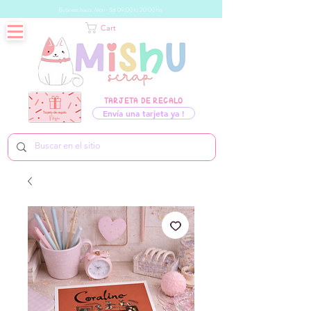
Business hours: Mon - Sat 09:00 to 20:00 hrs
Cart
TARJETA DE REGALO
Envía una tarjeta ya !