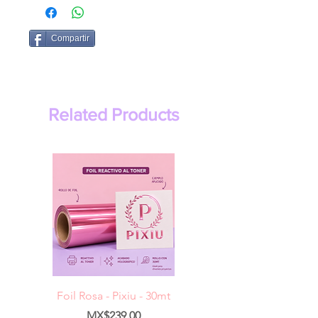
Compartir
Related Products
Foil Rosa - Pixiu - 30mt
Foil Cereza- Pixiu -
Price
MX$239.00