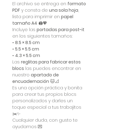
El archivo se entrega en
formato
PDF
y consta de
una sola hoja
,
lista para imprimir en
papel
tamaño A4
🖨️💖
Incluye las
portadas para post-it
en los siguientes tamaños:
•
8.5 × 8.5 cm
•
5.5 × 5.5 cm
•
4.3 × 5.5 cm
Las
reglitas para fabricar estos
blocs
las puedes encontrar en
nuestro
apartado de
encuadernación
🐱📐
Es una opción práctica y bonita
para crear tus propios blocs
personalizados y darles un
toque especial a tus trabajitos
✂️✨
Cualquier duda, con gusto te
ayudamos 💌