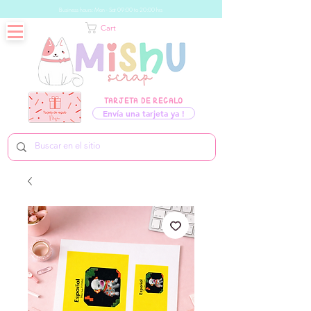
Business hours: Mon - Sat 09:00 to 20:00 hrs
Cart
TARJETA DE REGALO
Envía una tarjeta ya !