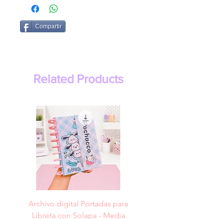
Compartir
Related Products
Archivo digital Portadas para
Archivo digital Portad
Libreta con Solapa - Media
Libreta con Solapa -