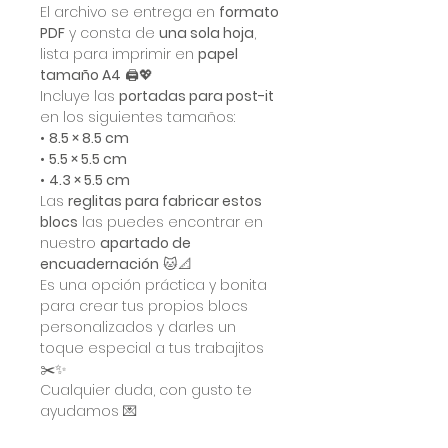
El archivo se entrega en
formato
PDF
y consta de
una sola hoja
,
lista para imprimir en
papel
tamaño A4
🖨️💖
Incluye las
portadas para post-it
en los siguientes tamaños:
•
8.5 × 8.5 cm
•
5.5 × 5.5 cm
•
4.3 × 5.5 cm
Las
reglitas para fabricar estos
blocs
las puedes encontrar en
nuestro
apartado de
encuadernación
🐱📐
Es una opción práctica y bonita
para crear tus propios blocs
personalizados y darles un
toque especial a tus trabajitos
✂️✨
Cualquier duda, con gusto te
ayudamos 💌