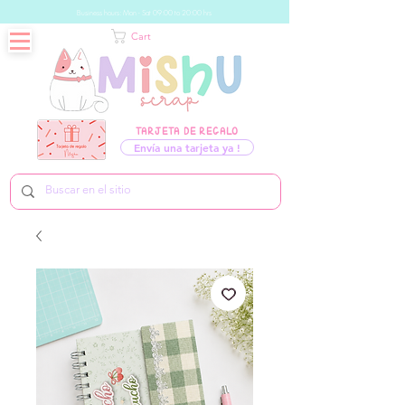
Business hours: Mon - Sat 09:00 to 20:00 hrs
Cart
TARJETA DE REGALO
Envía una tarjeta ya !