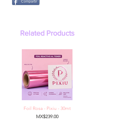
Compartir
Related Products
Foil Rosa - Pixiu - 30mt
Foil Cereza- Pixiu -
Price
MX$239.00