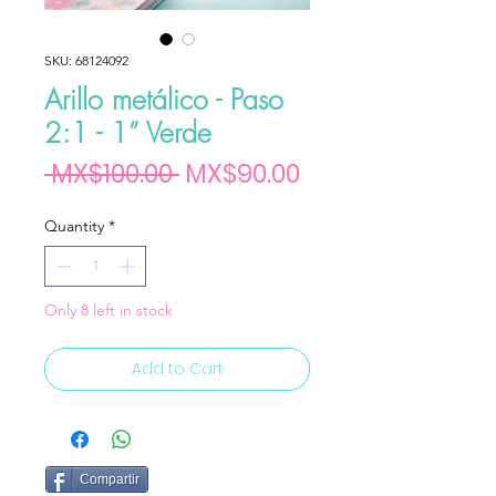
SKU: 68124092
Arillo metálico - Paso
2:1 - 1” Verde
Regular Price
Sale Price
 MX$100.00 
MX$90.00
Quantity
*
Only 8 left in stock
Add to Cart
Compartir