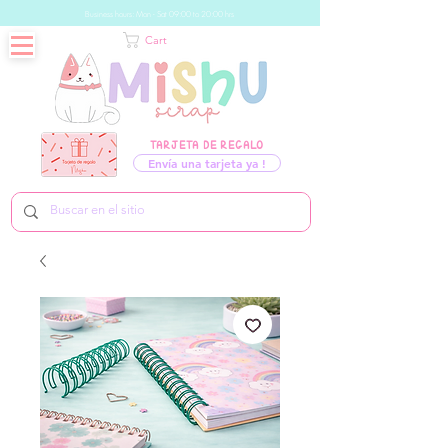
Business hours: Mon - Sat 09:00 to 20:00 hrs
Cart
TARJETA DE REGALO
Envía una tarjeta ya !