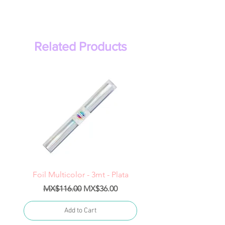
Related Products
Foil Multicolor - 3mt - Plata
Regular Price
Sale Price
Regular Price
MX$116.00
MX$36.00
MX$1,400.00
Add to Cart