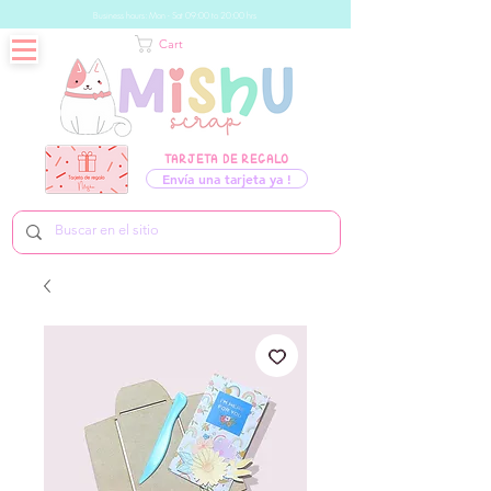
Business hours: Mon - Sat 09:00 to 20:00 hrs
Cart
TARJETA DE REGALO
Envía una tarjeta ya !