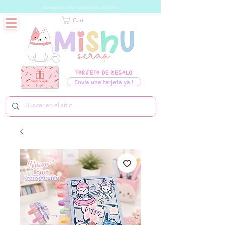
Business hours: Mon - Sat 09:00 to 20:00 hrs
Cart
TARJETA DE REGALO
Envía una tarjeta ya !