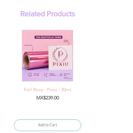
Related Products
Foil Rosa - Pixiu - 30mt
Foil Cereza- Pixiu -
Price
MX$239.00
Add to Cart