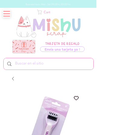
Business hours: Mon - Sat 09:00 to 20:00 hrs
Cart
TARJETA DE REGALO
Envía una tarjeta ya !