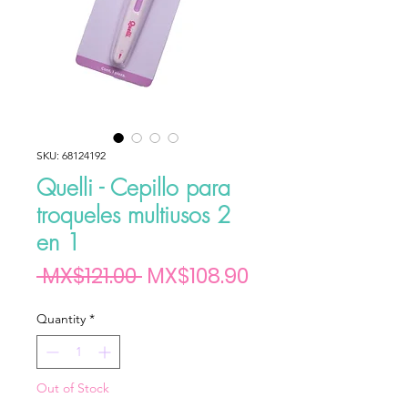
SKU: 68124192
Quelli - Cepillo para
troqueles multiusos 2
en 1
Regular Price
Sale Price
 MX$121.00 
MX$108.90
Quantity
*
Out of Stock