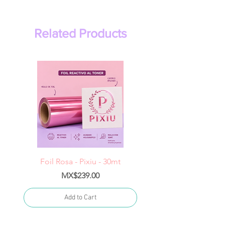
Related Products
Foil Rosa - Pixiu - 30mt
Foil Cereza- Pixiu -
Price
MX$239.00
Add to Cart