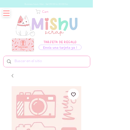
Business hours: Mon - Sat 09:00 to 20:00 hrs
Cart
TARJETA DE REGALO
Envía una tarjeta ya !