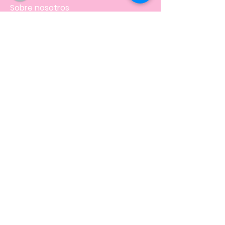
Sobre nosotros
FAQ
Envíos
Contacto
Facturación
Políticas
de la tienda
NOS UBICAMOS EN