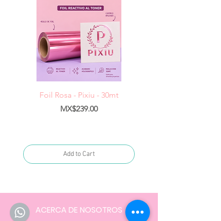
Foil Rosa - Pixiu - 30mt
Foil Cereza- Pixiu -
Price
MX$239.00
Add to Cart
ACERCA DE NOSOTROS