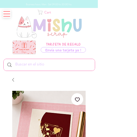
Business hours: Mon - Sat 09:00 to 20:00 hrs
Cart
TARJETA DE REGALO
Envía una tarjeta ya !