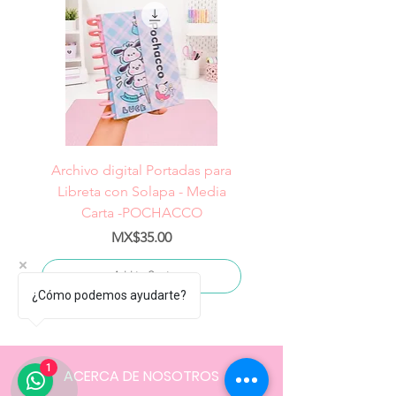
Archivo digital Portadas para
Archivo digital Portad
Libreta con Solapa - Media
Libreta con Solapa -
Carta -POCHACCO
Price
MX$35.00
Add to Cart
¿Cómo podemos ayudarte?
1
ACERCA DE NOSOTROS