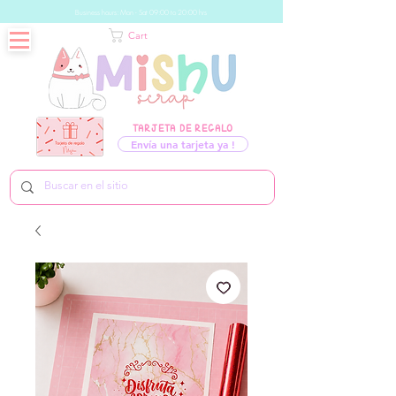
Business hours: Mon - Sat 09:00 to 20:00 hrs
Cart
TARJETA DE REGALO
Envía una tarjeta ya !