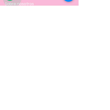
Sobre nosotros
FAQ
Envíos
Contacto
Facturación
Políticas
de la tienda
NOS UBICAMOS EN