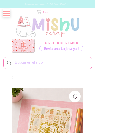
Business hours: Mon - Sat 09:00 to 20:00 hrs
Cart
TARJETA DE REGALO
Envía una tarjeta ya !