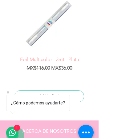
Foil Multicolor - 3mt - Plata
Regular Price
Sale Price
Regular Price
MX$116.00
MX$36.00
MX$1,400.00
Add to Cart
¿Cómo podemos ayudarte?
1
ACERCA DE NOSOTROS