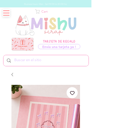
Business hours: Mon - Sat 09:00 to 20:00 hrs
Cart
TARJETA DE REGALO
Envía una tarjeta ya !