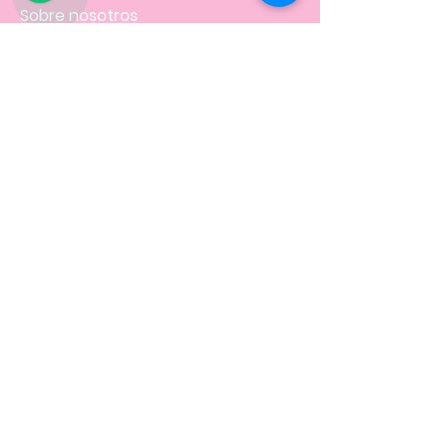
Sobre nosotros
FAQ
Envíos
Contacto
Facturación
Políticas
de la tienda
NOS UBICAMOS EN