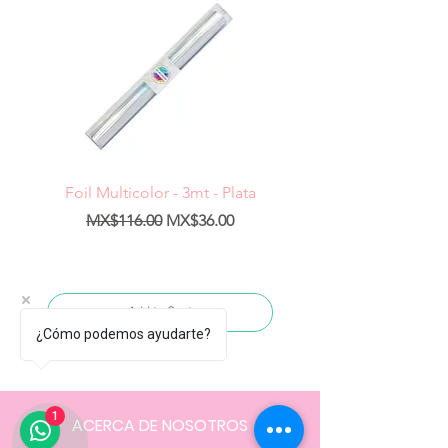
Foil Multicolor - 3mt - Plata
Regular Price
Sale Price
Regular Price
MX$116.00
MX$36.00
MX$1,400.00
Add to Cart
¿Cómo podemos ayudarte?
1
ACERCA DE NOSOTROS