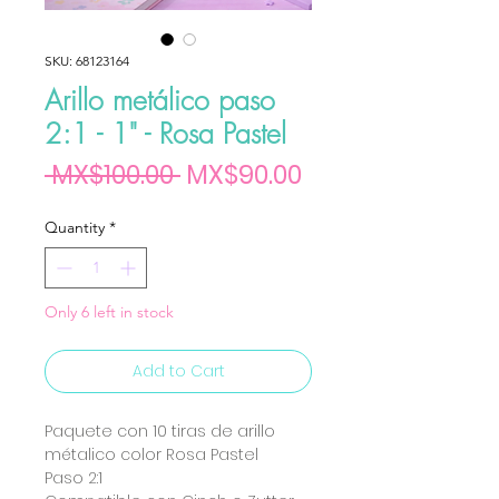
SKU: 68123164
Arillo metálico paso
2:1 - 1" - Rosa Pastel
Regular Price
Sale Price
 MX$100.00 
MX$90.00
Quantity
*
Only 6 left in stock
Add to Cart
Paquete con 10 tiras de arillo
métalico color Rosa Pastel
Paso 2:1