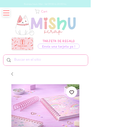
Business hours: Mon - Sat 09:00 to 20:00 hrs
Cart
TARJETA DE REGALO
Envía una tarjeta ya !