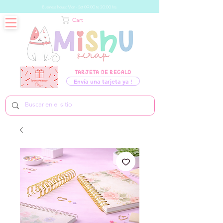
Business hours: Mon - Sat 09:00 to 20:00 hrs
Cart
TARJETA DE REGALO
Envía una tarjeta ya !