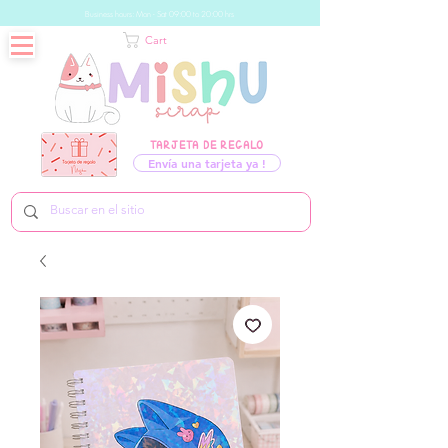
Business hours: Mon - Sat 09:00 to 20:00 hrs
Cart
TARJETA DE REGALO
Envía una tarjeta ya !