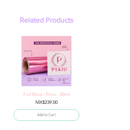
Related Products
Foil Rosa - Pixiu - 30mt
Foil Cereza- Pixiu -
Price
MX$239.00
Add to Cart