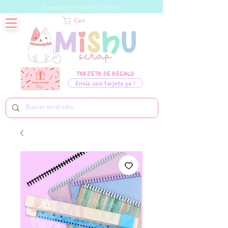
Business hours: Mon - Sat 09:00 to 20:00 hrs
Cart
TARJETA DE REGALO
Envía una tarjeta ya !