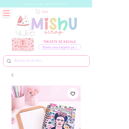
Business hours: Mon - Sat 09:00 to 20:00 hrs
Cart
TARJETA DE REGALO
Envía una tarjeta ya !