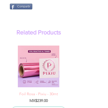
Compartir
Related Products
Foil Rosa - Pixiu - 30mt
Foil Cereza- Pixiu -
Price
MX$239.00