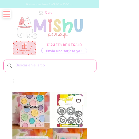
Business hours: Mon - Sat 09:00 to 20:00 hrs
Cart
TARJETA DE REGALO
Envía una tarjeta ya !