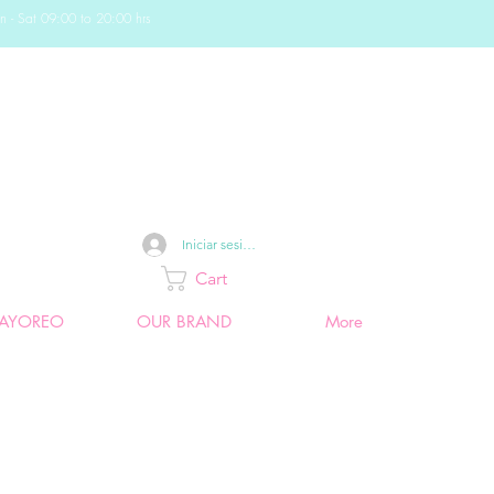
n - Sat 09:00 to 20:00 hrs
Iniciar sesión
Cart
AYOREO
OUR BRAND
More