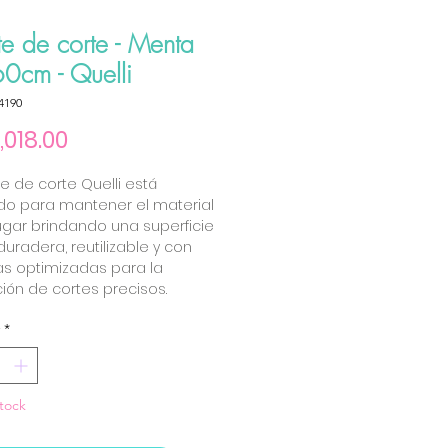
e de corte - Menta
0cm - Quelli
4190
Price
,018.00
te de corte Quelli está
do para mantener el material
ugar brindando una superficie
duradera, reutilizable y con
s optimizadas para la
ción de cortes precisos.
*
tock