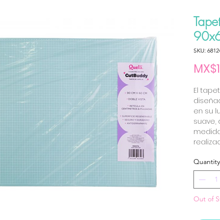
Tapet
90x6
SKU: 6812
MX$1
El tape
diseña
en su l
suave, 
medida
realiza
Quantity
Out of S