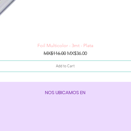
Quick View
Foil Multicolor - 3mt - Plata
Regular Price
Sale Price
MX$116.00
MX$36.00
Add to Cart
NOS UBICAMOS EN