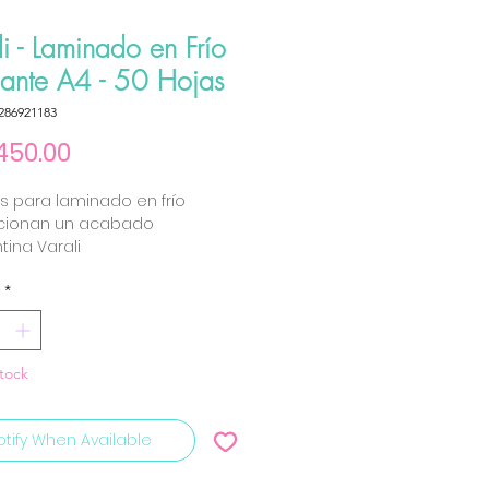
li - Laminado en Frío
ante A4 - 50 Hojas
286921183
Price
50.00
s para laminado en frío
cionan un acabado
ina Varali
*
tock
otify When Available