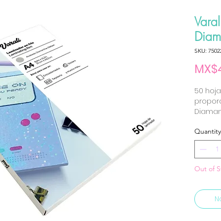
Varal
Diam
SKU: 7502
MX$4
50 hoja
propor
Diamant
Quantity
Out of S
N