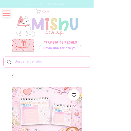
Business hours: Mon - Sat 09:00 to 20:00 hrs
Cart
TARJETA DE REGALO
Envía una tarjeta ya !