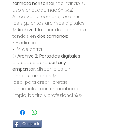
formato horizontal
, facilitando su
uso y encuadernación ✂️📐
Al realizar tu compra, recibirás
los siguientes archivos digitales:
✨
Archivo 1:
Interior de control de
tandas en
dos tamaños
:
• Media carta
• 1/4 de carta
✨
Archivo 2:
Portadas digitales
ajustadas para
cortar y
empastar
, disponibles en
ambos tamaños ✨
Ideal para crear libretas
funcionales con un acabado
limpio, bonito y profesional 🌸✨
Compartir