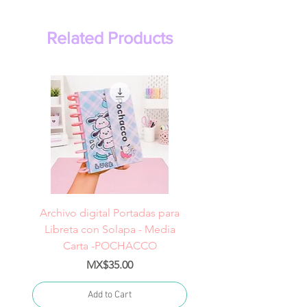
Related Products
Archivo digital Portadas para
Archivo digital Portad
Libreta con Solapa - Media
Libreta con Solapa -
Carta -POCHACCO
Price
MX$35.00
Add to Cart