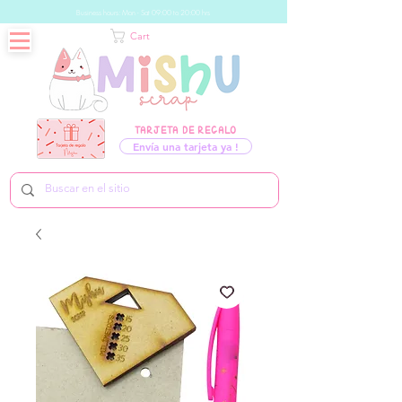
Business hours: Mon - Sat 09:00 to 20:00 hrs
Cart
TARJETA DE REGALO
Envía una tarjeta ya !