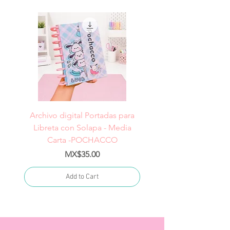
Archivo digital Portadas para
Archivo digital Portad
Libreta con Solapa - Media
Libreta con Solapa -
Carta -POCHACCO
Price
MX$35.00
Add to Cart