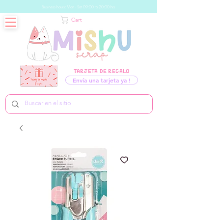
Business hours: Mon - Sat 09:00 to 20:00 hrs
Cart
TARJETA DE REGALO
Envía una tarjeta ya !