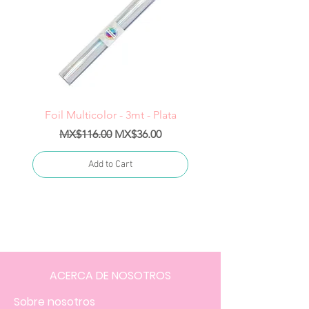
Foil Multicolor - 3mt - Plata
Regular Price
Sale Price
Regular Price
MX$116.00
MX$36.00
MX$1,400.00
Add to Cart
ACERCA DE NOSOTROS
Sobre nosotros