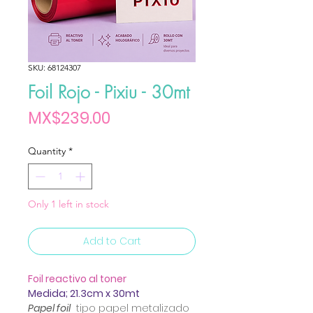
SKU: 68124307
Foil Rojo - Pixiu - 30mt
Price
MX$239.00
Quantity
*
Only 1 left in stock
Add to Cart
Foil reactivo al toner
Medida; 21.3cm x 30mt
Papel foil
tipo papel metalizado