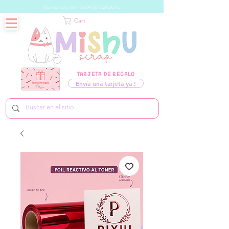
Business hours: Mon - Sat 09:00 to 20:00 hrs
Cart
TARJETA DE REGALO
Envía una tarjeta ya !