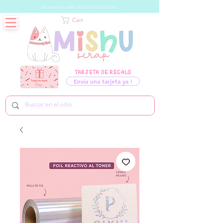
Business hours: Mon - Sat 09:00 to 20:00 hrs
Cart
TARJETA DE REGALO
Envía una tarjeta ya !