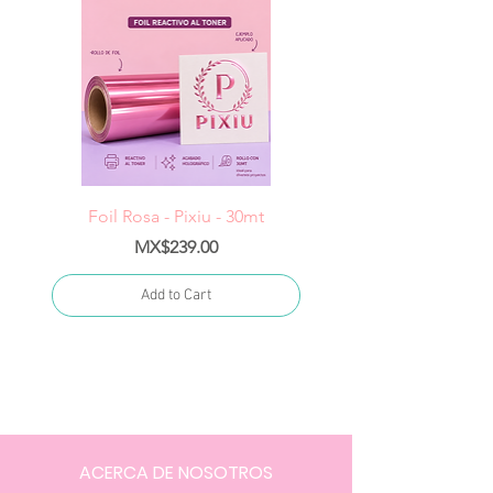
Foil Rosa - Pixiu - 30mt
Foil Cereza- Pixiu -
Price
MX$239.00
Add to Cart
ACERCA DE NOSOTROS