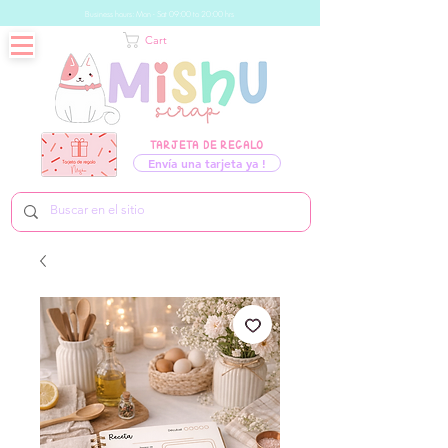
Business hours: Mon - Sat 09:00 to 20:00 hrs
Cart
TARJETA DE REGALO
Envía una tarjeta ya !