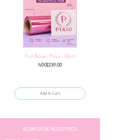
Foil Rosa - Pixiu - 30mt
Foil Cereza- Pixiu -
Price
MX$239.00
Add to Cart
ACERCA DE NOSOTROS